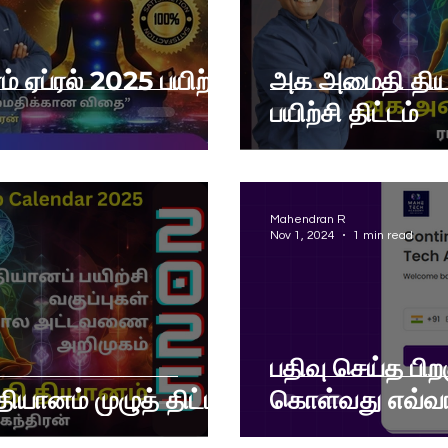
ஏப்ரல் 2025 பயிற்சி
அக அமைதி தியா
பயிற்சி திட்டம்
Mahendran R
Nov 1, 2024
1 min read
பதிவு செய்த பிறக
ானம் முழுத் திட்டம்
கொள்வது எவ்வ