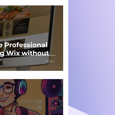
e Professional
g Wix without