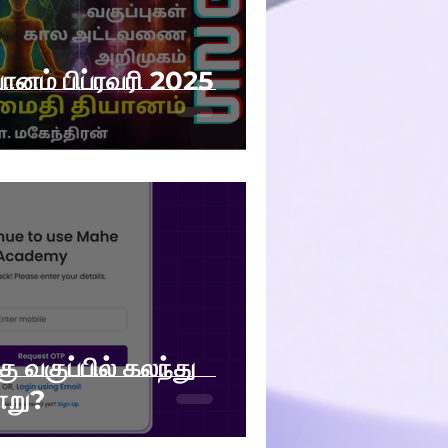
னம் பிப்ரவரி 2025
ு வகுப்பில் கலந்து
ாறு?