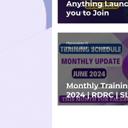
Anything Launch
you to Join
Mahendran R
May 17, 2024
2 min read
Monthly Traini
2024 | RDRC | S