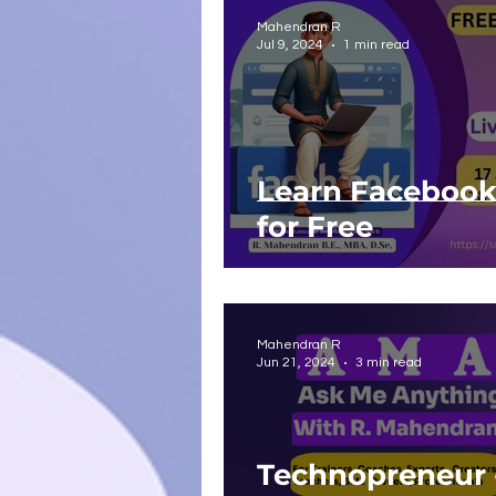
Mahendran R
Jul 9, 2024
1 min read
Learn Facebook
for Free
Mahendran R
Jun 21, 2024
3 min read
Technopreneur 