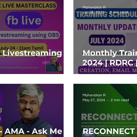
Mahendran R
Jun 28, 2024
2 min read
 Livestreaming
Monthly Trai
2024 | RDRC 
Mahendran R
May 27, 2024
2 min read
- AMA - Ask Me
RECONNECT 