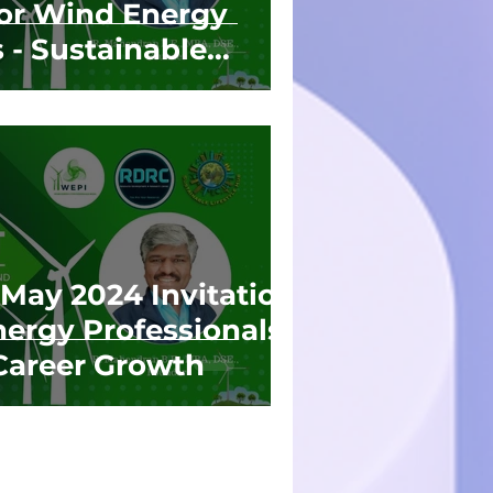
 For Wind Energy
 - Sustainable
th
ay 2024 Invitation
nergy Professionals -
Career Growth