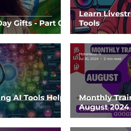
Learn Livest
y Gifts - Part 01
Tools
Mahendran R
Jul 30, 2024
2 min read
ning AI Tools Helps
Monthly Trai
August 2024 