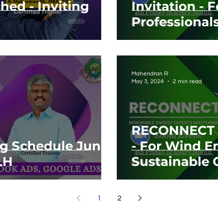
ed - Inviting
Invitation -
Professionals
Career Grow
Mahendran R
May 3, 2024
2 min read
RECONNECT M
ng Schedule June
- For Wind E
LH
Sustainable 
1
2