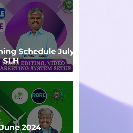
ning Schedule July
| SLH
June 2024