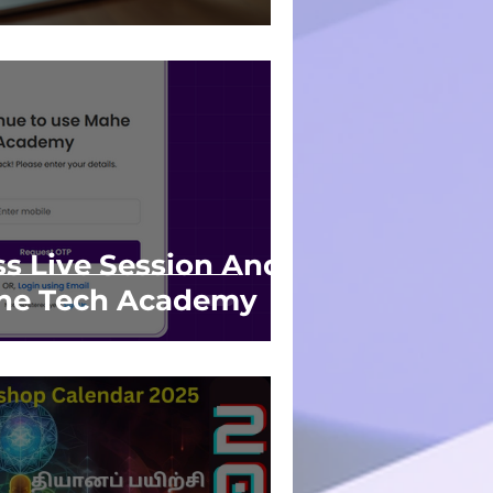
s Live Session And
he Tech Academy