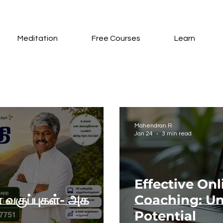
Meditation
Free Courses
Learn
Mahendran R
Jan 24
3 min read
Effective On
 வகுப்புகள்- அக
Coaching: Un
Potential