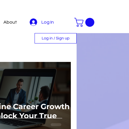
Log In
About
Log in / Sign up
line Career Growth
lock Your True