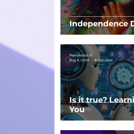
Independence Da
Mahendran R
Aug 4, 2024
4 min read
Is it true? Lear
You