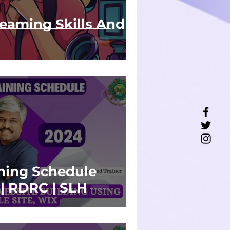
reaming Skills And
ning Schedule
| RDRC | SLH